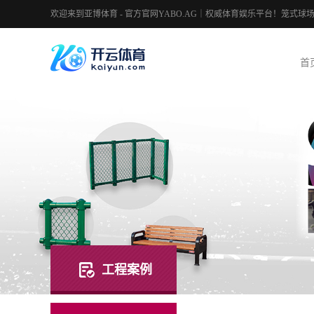
欢迎来到亚博体育 - 官方官网YABO.AG｜权威体育娱乐平台！笼式
首
工程案例