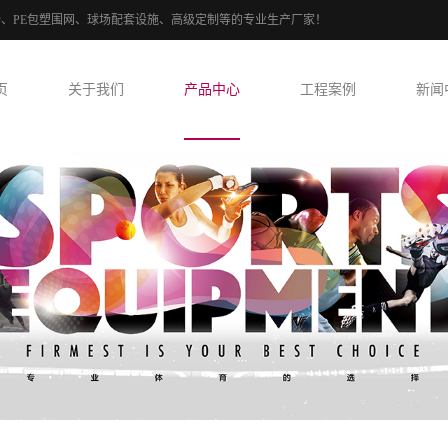
球场、PE包塑围网、球场配套设施、高级定制等的专业生产厂家！
页
关于我们
产品中心
工程案例
新闻