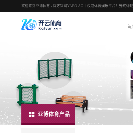
欢迎来到亚博体育 - 官方官网YABO.AG｜权威体育娱乐平台！笼式
首
亚博体育产品