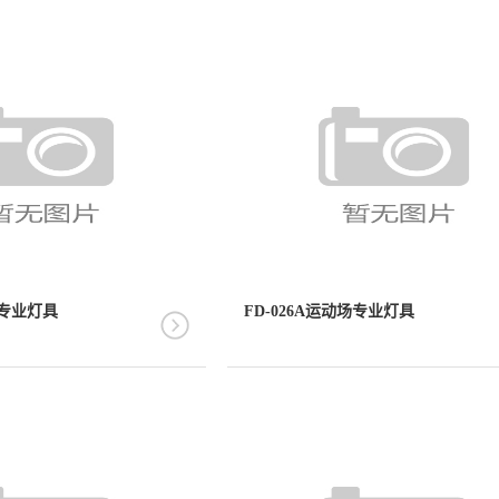
场专业灯具
FD-026A运动场专业灯具