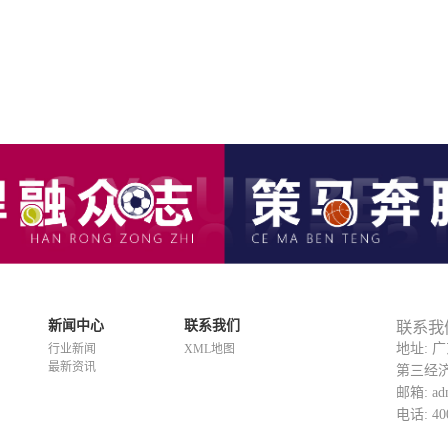
新闻中心
联系我们
联系我
地址: 
行业新闻
XML地图
最新资讯
第三经
邮箱: adm
电话: 400