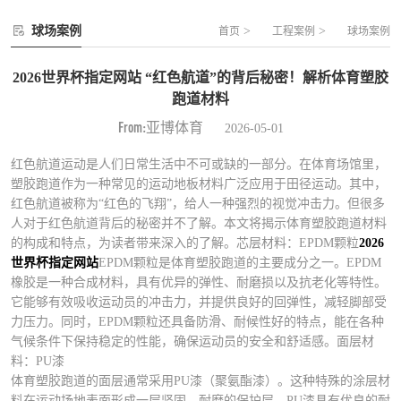
球场案例
>
>
首页
工程案例
球场案例
2026世界杯指定网站 “红色航道”的背后秘密！解析体育塑胶
跑道材料
From:亚博体育
2026-05-01
红色航道运动是人们日常生活中不可或缺的一部分。在体育场馆里，
塑胶跑道作为一种常见的运动地板材料广泛应用于田径运动。其中，
红色航道被称为“红色的飞翔”，给人一种强烈的视觉冲击力。但很多
人对于红色航道背后的秘密并不了解。本文将揭示体育塑胶跑道材料
的构成和特点，为读者带来深入的了解。芯层材料：EPDM颗粒
2026
世界杯指定网站
EPDM颗粒是体育塑胶跑道的主要成分之一。EPDM
橡胶是一种合成材料，具有优异的弹性、耐磨损以及抗老化等特性。
它能够有效吸收运动员的冲击力，并提供良好的回弹性，减轻脚部受
力压力。同时，EPDM颗粒还具备防滑、耐候性好的特点，能在各种
气候条件下保持稳定的性能，确保运动员的安全和舒适感。面层材
料：PU漆
体育塑胶跑道的面层通常采用PU漆（聚氨酯漆）。这种特殊的涂层材
料在运动场地表面形成一层坚固、耐磨的保护层。PU漆具有优良的耐