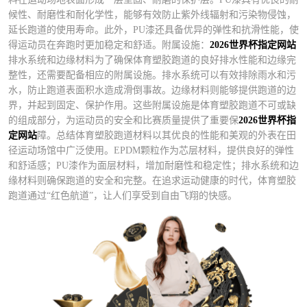
候性、耐磨性和耐化学性，能够有效防止紫外线辐射和污染物侵蚀，
延长跑道的使用寿命。此外，PU漆还具备优异的弹性和抗滑性能，使
得运动员在奔跑时更加稳定和舒适。附属设施：
2026世界杯指定网站
排水系统和边缘材料为了确保体育塑胶跑道的良好排水性能和边缘完
整性，还需要配备相应的附属设施。排水系统可以有效排除雨水和污
水，防止跑道表面积水造成滑倒事故。边缘材料则能够提供跑道的边
界，并起到固定、保护作用。这些附属设施是体育塑胶跑道不可或缺
的组成部分，为运动员的安全和比赛质量提供了重要保
2026世界杯指
定网站
障。总结体育塑胶跑道材料以其优良的性能和美观的外表在田
径运动场馆中广泛使用。EPDM颗粒作为芯层材料，提供良好的弹性
和舒适感；PU漆作为面层材料，增加耐磨性和稳定性；排水系统和边
缘材料则确保跑道的安全和完整。在追求运动健康的时代，体育塑胶
跑道通过“红色航道”，让人们享受到自由飞翔的快感。