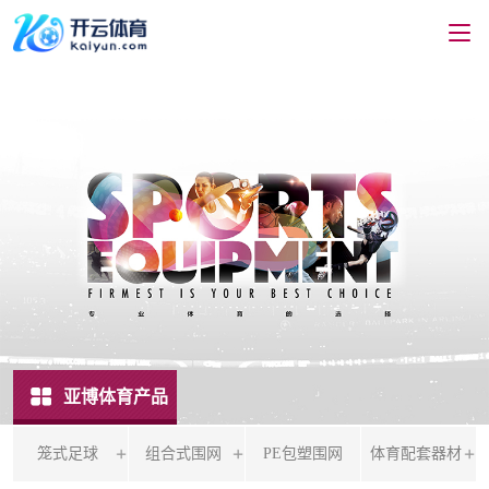
亚博体育产品
笼式足球
组合式围网
PE包塑围网
体育配套器材