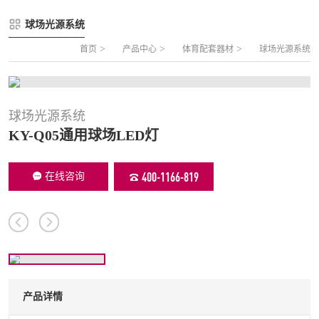
FLZ-A 双夹丝笼式足球
圆管组合式围网
球场光源系统
FLZ-B 夹芯板笼式足球
方管组合式围网
>
>
>
首页
产品中心
体育配套器材
球场光源系统
FLZ-C 半格栅笼式足球
片装组合式围网
FLZ-D PE包塑笼式足球
球场光源系统
KY-Q05通用球场LED灯
400-1166-819
在线咨询
产品详情