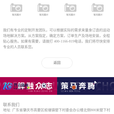
FSDN-401 全
FYD-400铝合
FYD-1000铝合
铝合金专业足
FD-027A运动
金压铸灯具
金压铸灯具
球场专用灯
场专业灯具
（直泡）
（圆泡）
（高级定制）
我们有专业的定制开发团队，可以根据实际的需求来量身订造的运动
场地解决方案。从方案指定，确定方案，订单生产及场地安装，全程
贴心服务。如果有需要，请拨打
400-1166-819
电话，我们将尽快安排
专业的人员联系您。
返回
联系我们
地址: 广东省肇庆市高要区蛟塘镇塱下村委会办公楼北侧800米塱下村