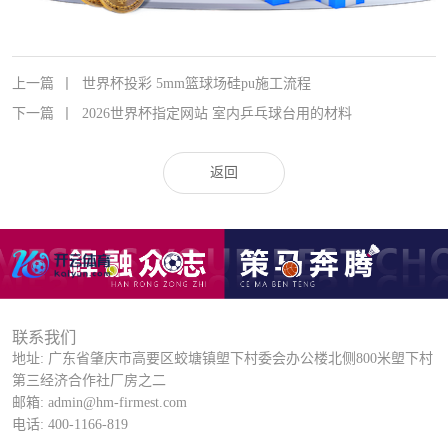
上一篇
丨
世界杯投彩 5mm篮球场硅pu施工流程
下一篇
丨
2026世界杯指定网站 室内乒乓球台用的材料
返回
联系我们
地址: 广东省肇庆市高要区蛟塘镇塱下村委会办公楼北侧800米塱下村
第三经济合作社厂房之二
邮箱: admin@hm-firmest.com
电话: 400-1166-819