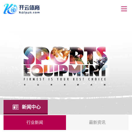
新闻中心
行业新闻
最新资讯