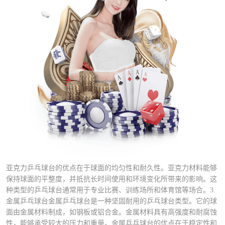
亚克力乒乓球台的优点在于球面的均匀性和耐久性。亚克力材料能够
保持球面的平整度，并抵抗长时间使用和环境变化所带来的影响。这
种类型的乒乓球台通常用于专业比赛、训练场所和体育馆等场合。3.
金属乒乓球台金属乒乓球台是一种坚固耐用的乒乓球台类型。它的球
面由金属材料制成，如钢板或铝合金。金属材料具有高强度和耐腐蚀
性，能够承受较大的压力和重量。金属乒乓球台的优点在于稳定性和