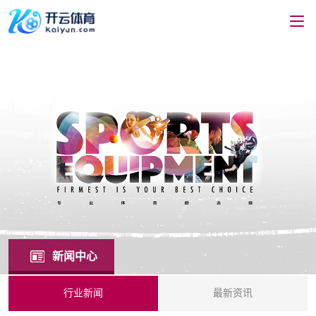
新闻中心
行业新闻
最新资讯