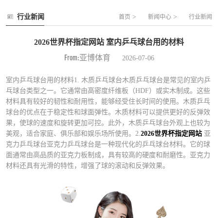
行业新闻
>
>
首页
新闻中心
行业新闻
2026世界杯指定网站 室内乒乓球台用的材料
From:亚博体育
2026-07-06
室内乒乓球台用的材料1. 木质乒乓球台木质乒乓球台是常见的室内乒
乓球台类型之一。它通常由高密度纤维板（HDF）或实木制成。这些
材料具有较好的韧性和耐用性，能够经受住长时间的使用。木质乒乓
球台的优点在于稳定性和球面弹性。木质材料可以提供更好的反弹效
果，使球的速度和旋转更加可控。此外，木质乒乓球台外观上也较为
美观，适合家庭、俱乐部和娱乐场所使用。2.
2026世界杯指定网站
亚
克力乒乓球台亚克力乒乓球台是一种现代化的乒乓球台材料。它的球
面通常由高品质的亚克力板制成，具有较高的硬度和耐磨性。亚克力
材料还具有光滑的特性，增强了球的滚动和反弹效果。