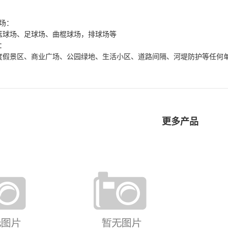
场：
篮球场、足球场、曲棍球场，排球场等
：
度假景区、商业广场、公园绿地、生活小区、道路间隔、河堤防护等任何
更多产品
合式围网——铝
热镀锌方管组合式围网——铝合
扣件
金扣件