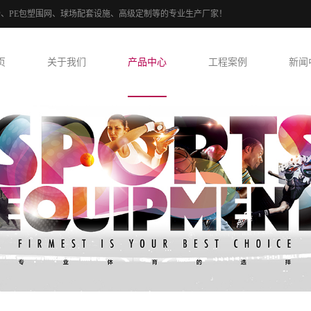
球场、PE包塑围网、球场配套设施、高级定制等的专业生产厂家！
页
关于我们
产品中心
工程案例
新闻