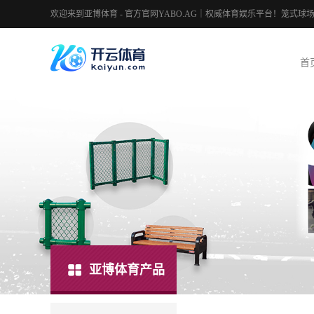
欢迎来到亚博体育 - 官方官网YABO.AG｜权威体育娱乐平台！笼式
首
亚博体育产品