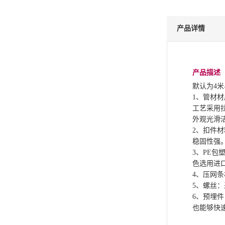
产品详情
产品描述
默认为4
1、管材
工艺采用
外观光滑
2、扣件
稳固性强
3、PE
色选用进
4、压网
5、螺丝
6、预埋
也能够快