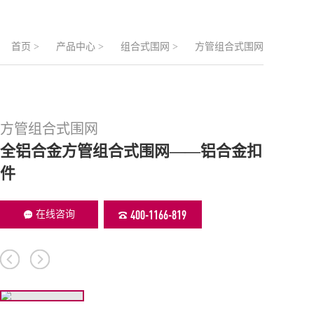
首页
>
产品中心
>
组合式围网
>
方管组合式围网
方管组合式围网
全铝合金方管组合式围网——铝合金扣
件
400-1166-819
在线咨询