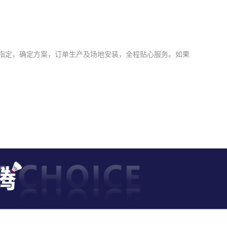
指定，确定方案，订单生产及场地安装，全程贴心服务。如果