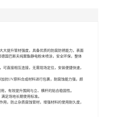
，大大提升管材强度，具备优质的防腐防锈能力，表面
经德国巴斯夫纯聚酯静电粉末喷涂，安全环保，整体
点，可直接相互连接，无需现场定位，安装便捷快速，
添加抗UV原料合成材料进行包裹，耐腐蚀能力强，颜
保耐用，有效提升围网与立、横杆的贴合稳固性。
，满足场地长期使用标准。
水作用，防止杂质腐蚀管材，增强材料的使用耐久度，